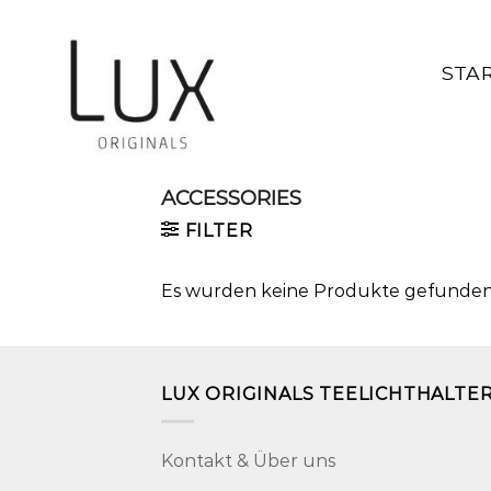
Zum
Inhalt
springen
STA
ACCESSORIES
FILTER
Es wurden keine Produkte gefunden,
LUX ORIGINALS TEELICHTHALTE
Kontakt & Über uns