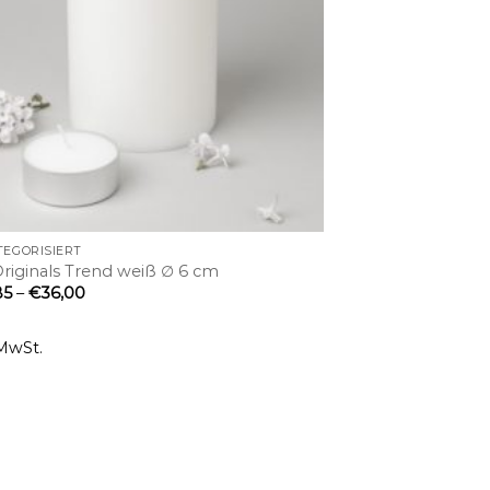
EGORISIERT
riginals Trend weiß ∅ 6 cm
85
–
€
36,00
 MwSt.