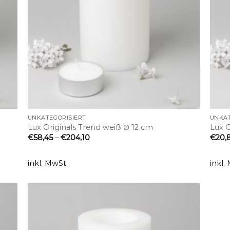
+
+
UNKATEGORISIERT
UNKAT
Lux Originals Trend weiß ∅ 12 cm
Lux O
€
58,45
–
€
204,10
€
20,
inkl. MwSt.
inkl.